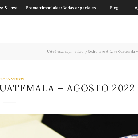
ve & Love
Prematrimoniales/Bodas especiales
Blog
A
Usted está aquí:
Inicio
/
Retiro Live & Love Guatemala –
TOS Y VIDEOS
GUATEMALA – AGOSTO 2022