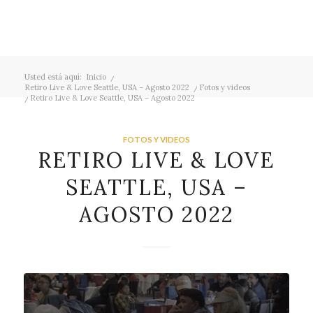
Usted está aquí:
Inicio
/
Retiro Live & Love Seattle, USA – Agosto 2022
/
Fotos y videos
/
Retiro Live & Love Seattle, USA – Agosto 2022
FOTOS Y VIDEOS
RETIRO LIVE & LOVE
SEATTLE, USA –
AGOSTO 2022