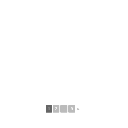
1
2
...
9
►