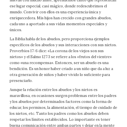
nuevas con mucho amor; aprendemos tanto que representan
ese lugar especial, casi mágico, donde redescubrimos el
mundo. Convivir con ellos es una experiencia única y
enriquecedora. Mis hijos han crecido con grandes abuelos,
cada uno a aportado a sus vidas momentos especiales y
únicos.
La Biblia habla de los abuelos, pero proporciona ejemplos
específicos de los abuelos y sus interacciones con sus nietos.
Proverbios 17: 6 dice: «La corona de los viejos son sus
nietos» y el Salmo 127:3 se refiere a los «frutos del vientre»
como «una recompensa». Entonces, ser un abuelo es una
bendición. Es un honor haber criado a un niño que da a luz a
otra generación de niños y haber vivido lo suficiente para
presenciarlo.
Aunque la relación entre los abuelos y los nietos es
maravillosa, en ocasiones surgen problemas entre los padres
y los abuelos por determinados factores como la forma de
educar, los permisos, la alimentación, el tiempo de cuidado de
los nietos, etc. Tanto los padres como los abuelos deben
respetar los límites establecidos. Lo importante es tener
buena comunicación entre ambas partes y dejar en la mente