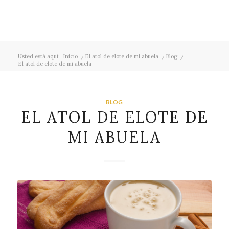
Usted está aquí:
Inicio
/
El atol de elote de mi abuela
/
Blog
/
El atol de elote de mi abuela
BLOG
EL ATOL DE ELOTE DE
MI ABUELA