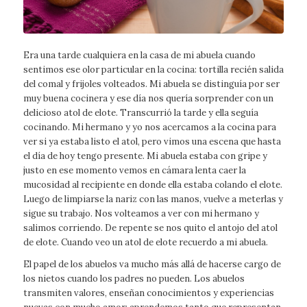
Era una tarde cualquiera en la casa de mi abuela cuando
sentimos ese olor particular en la cocina: tortilla recién salida
del comal y frijoles volteados. Mi abuela se distinguía por ser
muy buena cocinera y ese día nos quería sorprender con un
delicioso atol de elote. Transcurrió la tarde y ella seguía
cocinando. Mi hermano y yo nos acercamos a la cocina para
ver si ya estaba listo el atol, pero vimos una escena que hasta
el día de hoy tengo presente. Mi abuela estaba con gripe y
justo en ese momento vemos en cámara lenta caer la
mucosidad al recipiente en donde ella estaba colando el elote.
Luego de limpiarse la nariz con las manos, vuelve a meterlas y
sigue su trabajo. Nos volteamos a ver con mi hermano y
salimos corriendo. De repente se nos quito el antojo del atol
de elote. Cuando veo un atol de elote recuerdo a mi abuela.
El papel de los abuelos va mucho más allá de hacerse cargo de
los nietos cuando los padres no pueden. Los abuelos
transmiten valores, enseñan conocimientos y experiencias