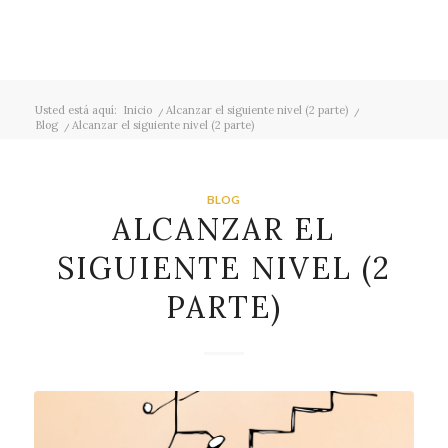
Usted está aquí:
Inicio
/
Alcanzar el siguiente nivel (2 parte)
/
Blog
/
Alcanzar el siguiente nivel (2 parte)
BLOG
ALCANZAR EL
SIGUIENTE NIVEL (2
PARTE)