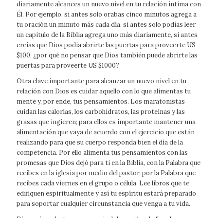
diariamente alcances un nuevo nivel en tu relación íntima con
Él. Por ejemplo, si antes solo orabas cinco minutos agrega a
tu oración un minuto más cada día, si antes solo podías leer
un capítulo de la Biblia agrega uno más diariamente, si antes
creías que Dios podía abrirte las puertas para proveerte US
$100, ¿por qué no pensar que Dios también puede abrirte las
puertas para proveerte US $1000?
Otra clave importante para alcanzar un nuevo nivel en tu
relación con Dios es cuidar aquello con lo que alimentas tu
mente y, por ende, tus pensamientos. Los maratonistas
cuidan las calorías, los carbohidratos, las proteínas y las
grasas que ingieren; para ellos es importante mantener una
alimentación que vaya de acuerdo con el ejercicio que están
realizando para que su cuerpo responda bien el día de la
competencia. Por ello alimenta tus pensamientos con las
promesas que Dios dejó para ti en la Biblia, con la Palabra que
recibes en la iglesia por medio del pastor, por la Palabra que
recibes cada viernes en el grupo o célula. Lee libros que te
edifiquen espiritualmente y así tu espíritu estará preparado
para soportar cualquier circunstancia que venga a tu vida.